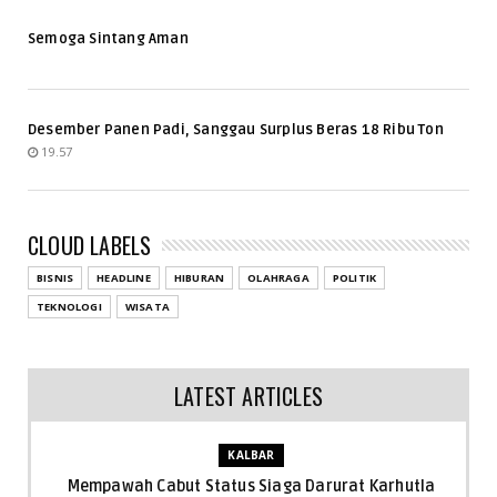
Semoga Sintang Aman
Desember Panen Padi, Sanggau Surplus Beras 18 Ribu Ton
19.57
CLOUD LABELS
BISNIS
HEADLINE
HIBURAN
OLAHRAGA
POLITIK
TEKNOLOGI
WISATA
LATEST ARTICLES
KALBAR
Mempawah Cabut Status Siaga Darurat Karhutla