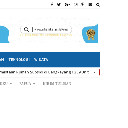
AN
TEKNOLOGI
WISATA
sidi di Bengkayang 1.239 Unit
Permintaan Rumah Subsi
Kalbar
UKU
PAPUA
KIRIM TULISAN