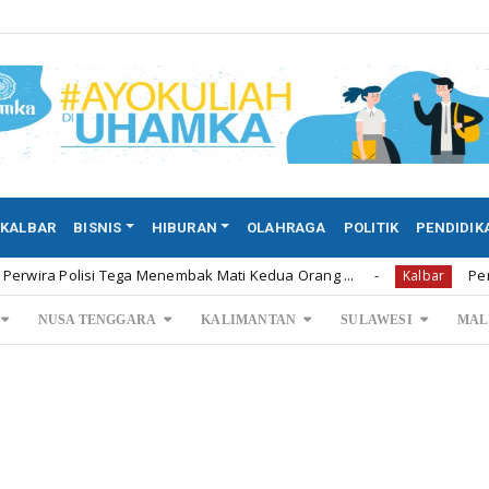
KALBAR
BISNIS
HIBURAN
OLAHRAGA
POLITIK
PENDIDIK
ga Menembak Mati Kedua Orang ...
Permintaan Rumah Sub
Kalbar
NUSA TENGGARA
KALIMANTAN
SULAWESI
MAL