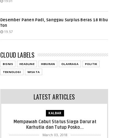
19.01
Desember Panen Padi, Sanggau Surplus Beras 18 Ribu
Ton
19.57
CLOUD LABELS
BISNIS
HEADLINE
HIBURAN
OLAHRAGA
POLITIK
TEKNOLOGI
WISATA
LATEST ARTICLES
KALBAR
Mempawah Cabut Status Siaga Darurat
Karhutla dan Tutup Posko...
March 03, 2018