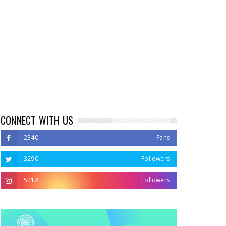
CONNECT WITH US
2340
Fans
3290
Followers
5212
Followers