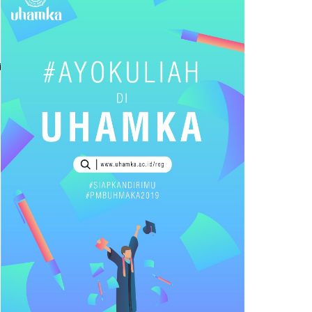
��������������������…