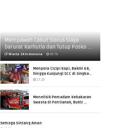
Mempawah Cabut Status Siaga
Darurat Karhutla dan Tutup Posko ...
Warta 24 Indonesia
03.16
Menpora Cicipi Kopi, Bakmi 68,
hingga Kunjungi SCC di Singka...
21.23
Menelisik Pemadam Kebakaran
Swasta di Pontianak, Bukti ...
Semoga Sintang Aman