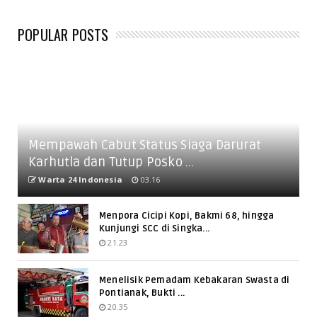
POPULAR POSTS
Mempawah Cabut Status Siaga Darurat
Karhutla dan Tutup Posko ...
Warta 24 Indonesia
03.16
Menpora Cicipi Kopi, Bakmi 68, hingga
Kunjungi SCC di Singka...
21.23
Menelisik Pemadam Kebakaran Swasta di
Pontianak, Bukti ...
20.35