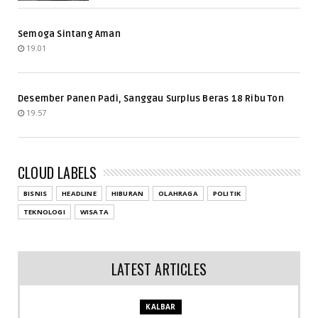
Semoga Sintang Aman
19.01
Desember Panen Padi, Sanggau Surplus Beras 18 Ribu Ton
19.57
CLOUD LABELS
BISNIS
HEADLINE
HIBURAN
OLAHRAGA
POLITIK
TEKNOLOGI
WISATA
LATEST ARTICLES
KALBAR