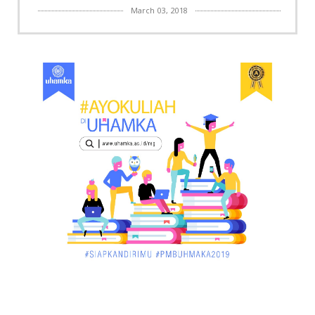
March 03, 2018
KALBAR
Menpora Cicipi Kopi, Bakmi 68, hingga Kunjungi SCC
di Singka...
March 02, 2018
KALBAR
Orangutan Masuk ke Asrama Mahasiswi STAI Al-
Haudl Ketapang ....
March 02, 2018
KALBAR
Menelisik Pemadam Kebakaran Swasta di
Pontianak, Bukti ...
March 02, 2018
KALBAR
Jelang Atraksi Mendebarkan 1.038 Tatung Saat
Cap Go Meh di ....
March 02, 2018