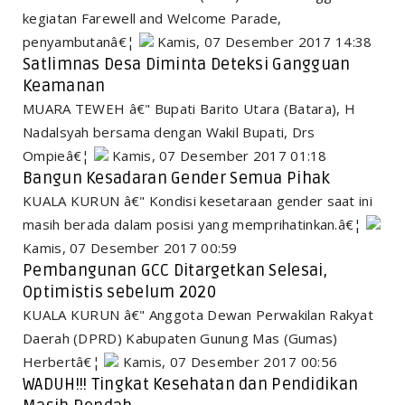
kegiatan Farewell and Welcome Parade,
penyambutanâ€¦
Kamis, 07 Desember 2017 14:38
Satlimnas Desa Diminta Deteksi Gangguan
Keamanan
MUARA TEWEH â€" Bupati Barito Utara (Batara), H
Nadalsyah bersama dengan Wakil Bupati, Drs
Ompieâ€¦
Kamis, 07 Desember 2017 01:18
Bangun Kesadaran Gender Semua Pihak
KUALA KURUN â€" Kondisi kesetaraan gender saat ini
masih berada dalam posisi yang memprihatinkan.â€¦
Kamis, 07 Desember 2017 00:59
Pembangunan GCC Ditargetkan Selesai,
Optimistis sebelum 2020
KUALA KURUN â€" Anggota Dewan Perwakilan Rakyat
Daerah (DPRD) Kabupaten Gunung Mas (Gumas)
Herbertâ€¦
Kamis, 07 Desember 2017 00:56
WADUH!!! Tingkat Kesehatan dan Pendidikan