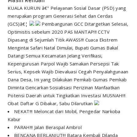
Masih Rendah
KUALA KURUN â€" Pelayanan Sosial Dasar (PSD) yang
merupakan program Generasi Sehat dan Cerdas
(GCS)â€¦
Pembangunan GCC Ditargetkan Selesai,
Optimistis sebelum 2020 PAS MANTAP!!! CCTV
Dipasang di Sejumlah Titik AWASS!!! Cuaca Ekstrem
Mengintai Safari Natal Dimulai, Bupati Gumas Bakal
Datangi Semua Kecamatan Jelang Verifikasi,
Kepengurusan Parpol Wajib Samakan Persepsi Tak
Serius, Kepsek Wajib Dievaluasi Cegah Penyalahgunaan
Dana Desa, Ini yang Dilakukan Pemkab Gumas Pemkab
Diminta Gencarkan Sosialisasi Perizinan Manfaatkan
Potensi Daerah untuk Tingkatkan Investasi MUSNAH!!!
Obat Daftar G Dibakar, Sabu Dilarutkan
NEKAT!!! Meloncat dari Mobil, Pengedar Narkoba
Kabur
PARAH!!! Jalan Beraspal Ambrol
BENCANA BERLANJUT!!! Batara Kembali Dilanda