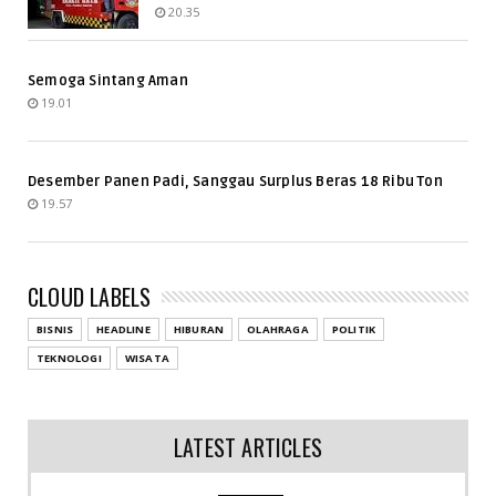
20.35
Semoga Sintang Aman
19.01
Desember Panen Padi, Sanggau Surplus Beras 18 Ribu Ton
19.57
CLOUD LABELS
BISNIS
HEADLINE
HIBURAN
OLAHRAGA
POLITIK
TEKNOLOGI
WISATA
LATEST ARTICLES