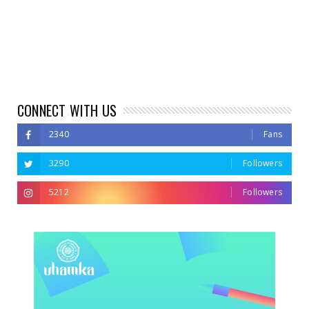
CONNECT WITH US
2340
Fans
3290
Followers
5212
Followers