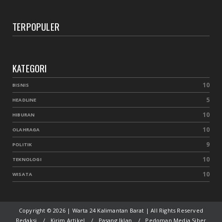
TERPOPULER
KATEGORI
10
BISNIS
5
HEADLINE
10
HIBURAN
10
OLAHRAGA
9
POLITIK
10
TEKNOLOGI
10
WISATA
Copyright ©
2026 | Warta 24 Kalimantan Barat | All Rights Reserved
Redaksi
Kirim Artikel
Pasang Iklan
Pedoman Media Siber