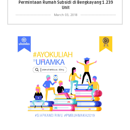
Permintaan Rumah Subsidi di Bengkayang 1.239
Unit
March 03, 2018
KALBAR
Menpora Cicipi Kopi, Bakmi 68, hingga Kunjungi SCC
di Singka...
March 02, 2018
KALBAR
Orangutan Masuk ke Asrama Mahasiswi STAI Al-
Haudl Ketapang ....
March 02, 2018
KALBAR
Menelisik Pemadam Kebakaran Swasta di
Pontianak, Bukti ...
March 02, 2018
KALBAR
Jelang Atraksi Mendebarkan 1.038 Tatung Saat
Cap Go Meh di ....