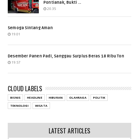
Pontianak, Bukti ...
20.35
Semoga Sintang Aman
19.01
Desember Panen Padi, Sanggau Surplus Beras 18 Ribu Ton
19.57
CLOUD LABELS
BISNIS
HEADLINE
HIBURAN
OLAHRAGA
POLITIK
TEKNOLOGI
WISATA
LATEST ARTICLES