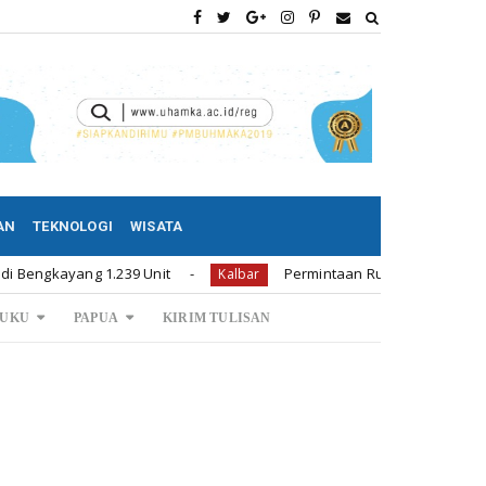
AN
TEKNOLOGI
WISATA
1.239 Unit
Permintaan Rumah Subsidi di Bengkayang 1.2
Kalbar
UKU
PAPUA
KIRIM TULISAN