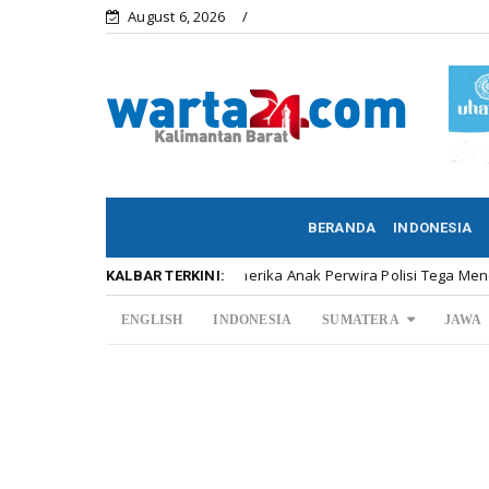
August 6, 2026
BERANDA
INDONESIA
Di Amerika Anak Perwira Polisi Tega Menembak Mati Ked
Kalbar
KALBAR TERKINI:
ENGLISH
INDONESIA
SUMATERA
JAWA