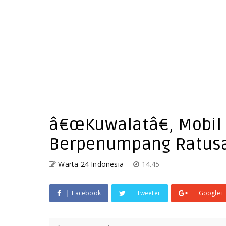
â€œKuwalatâ€, Mobil
Berpenumpang Ratusan
Warta 24 Indonesia
14.45
Facebook
Tweeter
Google+