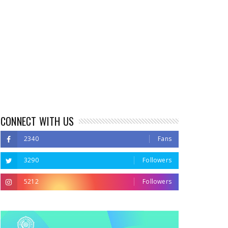
CONNECT WITH US
2340
Fans
3290
Followers
5212
Followers