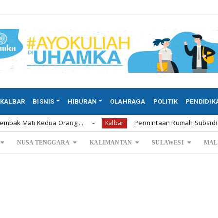
KALBAR
BISNIS
HIBURAN
OLAHRAGA
POLITIK
PENDIDIK
ua Orang ...
Permintaan Rumah Subsidi di Bengkayang 
Kalbar
NUSA TENGGARA
KALIMANTAN
SULAWESI
MAL