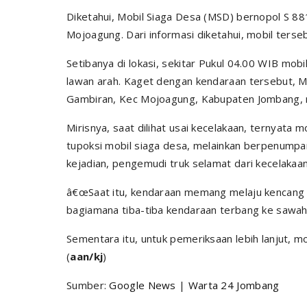
Diketahui, Mobil Siaga Desa (MSD) bernopol S 8
Mojoagung. Dari informasi diketahui, mobil terseb
Setibanya di lokasi, sekitar Pukul 04.00 WIB mo
lawan arah. Kaget dengan kendaraan tersebut, M
Gambiran, Kec Mojoagung, Kabupaten Jombang, 
Mirisnya, saat dilihat usai kecelakaan, ternyata 
tupoksi mobil siaga desa, melainkan berpenumpa
kejadian, pengemudi truk selamat dari kecelakaan
â€œSaat itu, kendaraan memang melaju kencang da
bagiamana tiba-tiba kendaraan terbang ke sawah,â€
Sementara itu, untuk pemeriksaan lebih lanjut, m
(
aan/kj
)
Sumber:
Google News
|
Warta 24 Jombang