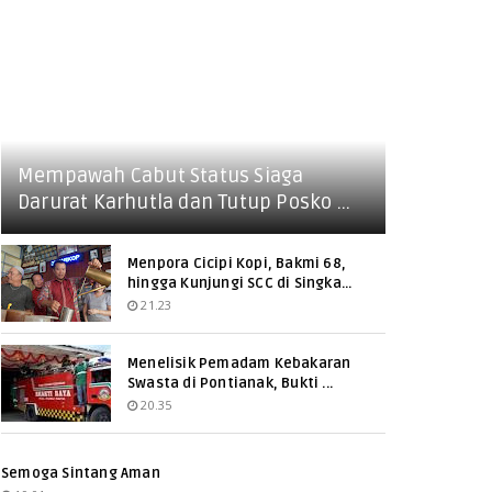
Mempawah Cabut Status Siaga
Darurat Karhutla dan Tutup Posko ...
Menpora Cicipi Kopi, Bakmi 68,
hingga Kunjungi SCC di Singka...
21.23
Menelisik Pemadam Kebakaran
Swasta di Pontianak, Bukti ...
20.35
Semoga Sintang Aman