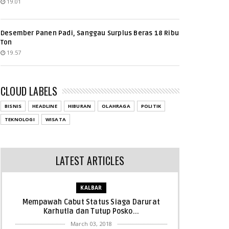
19.01
Desember Panen Padi, Sanggau Surplus Beras 18 Ribu
Ton
19.57
CLOUD LABELS
BISNIS
HEADLINE
HIBURAN
OLAHRAGA
POLITIK
TEKNOLOGI
WISATA
LATEST ARTICLES
KALBAR
Mempawah Cabut Status Siaga Darurat
Karhutla dan Tutup Posko...
March 03, 2018