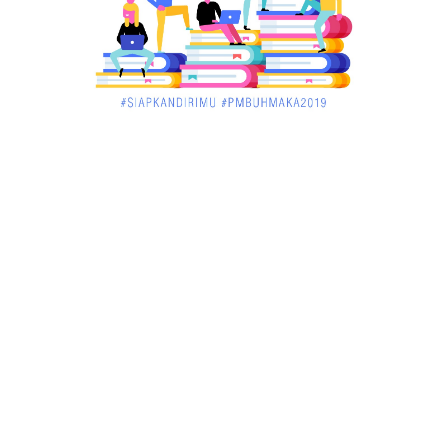
Menelisik Pemadam Kebakaran Swasta di
Pontianak, Bukti ...
March 02, 2018
KALBAR
Jelang Atraksi Mendebarkan 1.038 Tatung Saat
Cap Go Meh di ....
March 02, 2018
KALBAR
Pulang Kampung, Testimoni Warga Kalimantan
Barat Soal PLBN ....
January 06, 2018
BISNIS
Ronny: Disdukcapil Kayong Utara Temukan
Beberapa Suket Palsu
January 06, 2018
BISNIS
Realisasi Lifting Migas Nasional Tak Penuhi Target