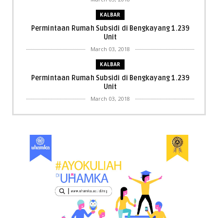
KALBAR
Permintaan Rumah Subsidi di Bengkayang 1.239
Unit
March 03, 2018
KALBAR
Permintaan Rumah Subsidi di Bengkayang 1.239
Unit
March 03, 2018
KALBAR
Menpora Cicipi Kopi, Bakmi 68, hingga Kunjungi SCC
di Singka...
March 02, 2018
KALBAR
Orangutan Masuk ke Asrama Mahasiswi STAI Al-
Haudl Ketapang ....
March 02, 2018
KALBAR