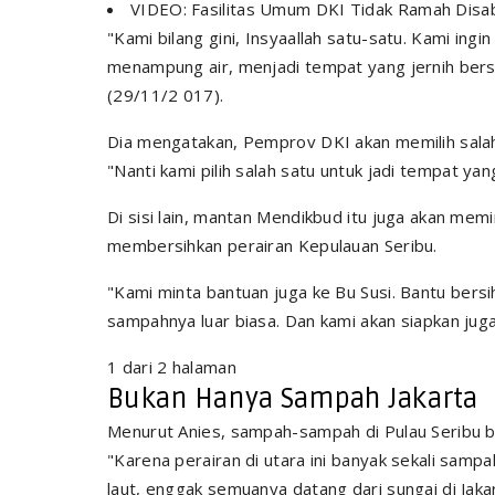
VIDEO: Fasilitas Umum DKI Tidak Ramah Disabi
"Kami bilang gini, Insyaallah satu-satu. Kami ingi
menampung air, menjadi tempat yang jernih bersi
(29/11/2 017).
Dia mengatakan, Pemprov DKI akan memilih salah 
"Nanti kami pilih salah satu untuk jadi tempat yan
Di sisi lain, mantan Mendikbud itu juga akan me
membersihkan perairan Kepulauan Seribu.
"Kami minta bantuan juga ke Bu Susi. Bantu
bersi
sampahnya luar biasa. Dan kami akan siapkan jug
1 dari 2 halaman
Bukan Hanya Sampah Jakarta
Menurut Anies, sampah-sampah di Pulau Seribu bera
"Karena perairan di utara ini banyak sekali sam
laut, enggak semuanya datang dari sungai di Jakart