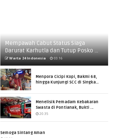
Mempawah Cabut Status Siaga
Darurat Karhutla dan Tutup Posko ...
Warta 24 Indonesia
03.16
Menpora Cicipi Kopi, Bakmi 68,
hingga Kunjungi SCC di Singka...
Menelisik Pemadam Kebakaran
Swasta di Pontianak, Bukti ...
20.35
Semoga Sintang Aman