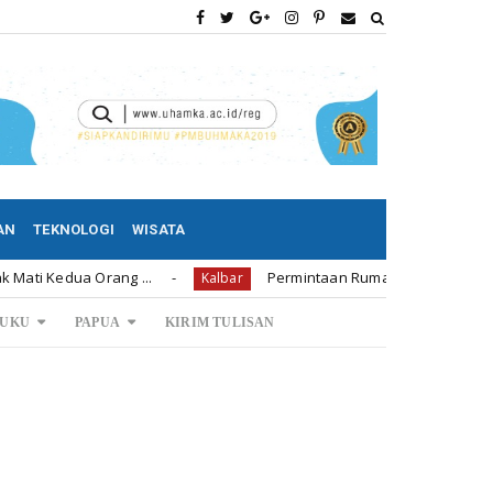
AN
TEKNOLOGI
WISATA
a Orang ...
Permintaan Rumah Subsidi di Bengkayang 1.
Kalbar
UKU
PAPUA
KIRIM TULISAN