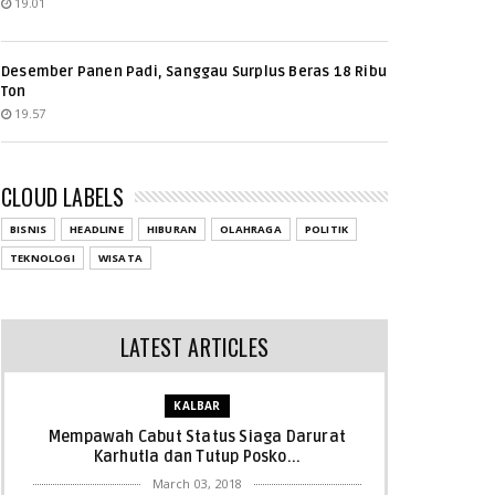
19.01
Desember Panen Padi, Sanggau Surplus Beras 18 Ribu
Ton
19.57
CLOUD LABELS
BISNIS
HEADLINE
HIBURAN
OLAHRAGA
POLITIK
TEKNOLOGI
WISATA
LATEST ARTICLES
KALBAR
Mempawah Cabut Status Siaga Darurat
Karhutla dan Tutup Posko...
March 03, 2018