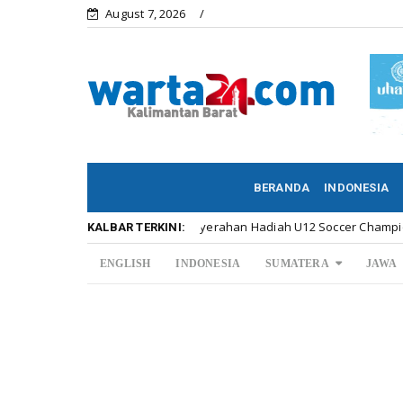
August 7, 2026
BERANDA
INDONESIA
Meriahnya Penyerahan Hadiah U12 Soccer Championship ...
Kalbar
KALBAR TERKINI:
ENGLISH
INDONESIA
SUMATERA
JAWA