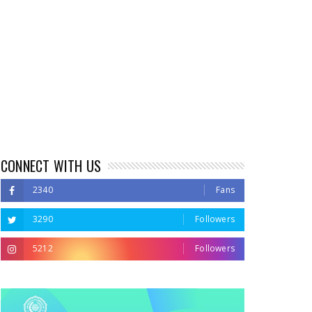
CONNECT WITH US
2340
Fans
3290
Followers
5212
Followers