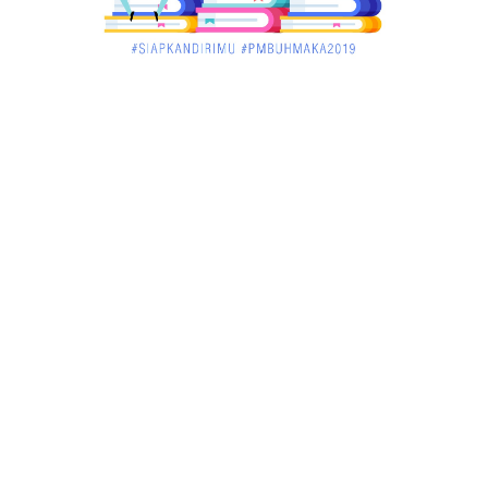
March 02, 2018
KALBAR
Jelang Atraksi Mendebarkan 1.038 Tatung Saat
Cap Go Meh di ....
March 02, 2018
KALBAR
Pulang Kampung, Testimoni Warga Kalimantan
Barat Soal PLBN ....
January 06, 2018
BISNIS
Ronny: Disdukcapil Kayong Utara Temukan
Beberapa Suket Palsu
January 06, 2018
BISNIS
Realisasi Lifting Migas Nasional Tak Penuhi Target
January 06, 2018
BISNIS