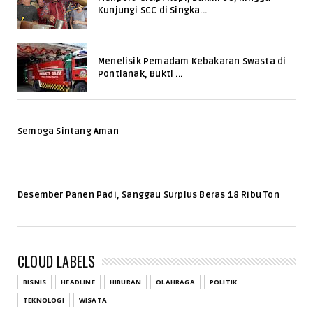
Kunjungi SCC di Singka...
Menelisik Pemadam Kebakaran Swasta di
Pontianak, Bukti ...
Semoga Sintang Aman
Desember Panen Padi, Sanggau Surplus Beras 18 Ribu Ton
CLOUD LABELS
BISNIS
HEADLINE
HIBURAN
OLAHRAGA
POLITIK
TEKNOLOGI
WISATA