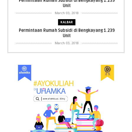
Permintaan Rumah Subsidi di Bengkayang 1.239
Unit
March 03, 2018
KALBAR
Permintaan Rumah Subsidi di Bengkayang 1.239
Unit
March 03, 2018
KALBAR
Menpora Cicipi Kopi, Bakmi 68, hingga Kunjungi SCC
di Singka...
March 02, 2018
KALBAR
Orangutan Masuk ke Asrama Mahasiswi STAI Al-
Haudl Ketapang ....
March 02, 2018
KALBAR
Menelisik Pemadam Kebakaran Swasta di
Pontianak, Bukti ...