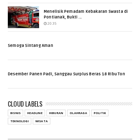
Menelisik Pemadam Kebakaran Swasta di
Pontianak, Bukti ...
20.35
Semoga Sintang Aman
Desember Panen Padi, Sanggau Surplus Beras 18 Ribu Ton
CLOUD LABELS
BISNIS
HEADLINE
HIBURAN
OLAHRAGA
POLITIK
TEKNOLOGI
WISATA