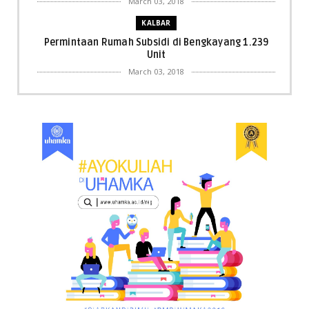
March 03, 2018
KALBAR
Permintaan Rumah Subsidi di Bengkayang 1.239
Unit
March 03, 2018
KALBAR
Menpora Cicipi Kopi, Bakmi 68, hingga Kunjungi SCC
di Singka...
March 02, 2018
KALBAR
Orangutan Masuk ke Asrama Mahasiswi STAI Al-
Haudl Ketapang ....
March 02, 2018
KALBAR
Menelisik Pemadam Kebakaran Swasta di
Pontianak, Bukti ...
March 02, 2018
KALBAR