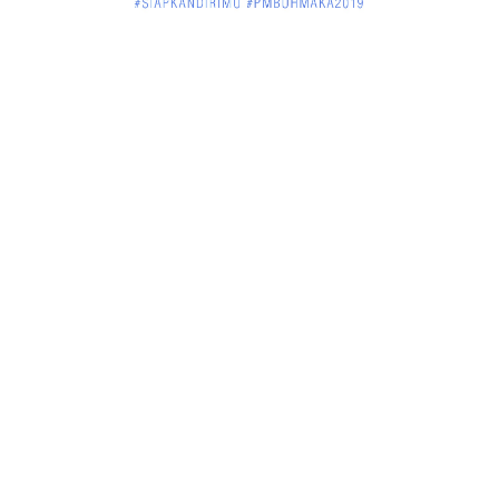
Jelang Atraksi Mendebarkan 1.038 Tatung Saat
Cap Go Meh di ....
March 02, 2018
KALBAR
Pulang Kampung, Testimoni Warga Kalimantan
Barat Soal PLBN ....
January 06, 2018
BISNIS
Ronny: Disdukcapil Kayong Utara Temukan
Beberapa Suket Palsu
January 06, 2018
BISNIS
Realisasi Lifting Migas Nasional Tak Penuhi Target
January 06, 2018
BISNIS
Sosialisasi Tentang HIV dan Aids di Warkop Pos
Kopi