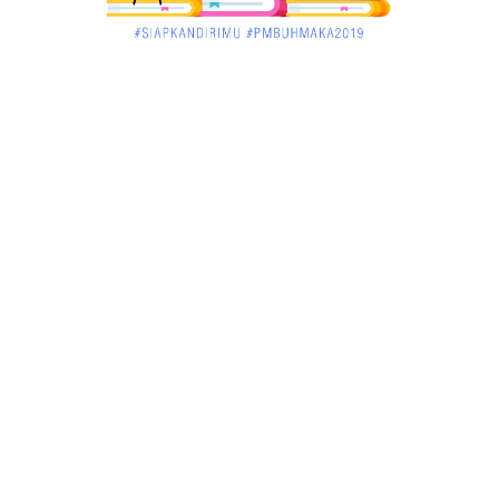
KALBAR
Jelang Atraksi Mendebarkan 1.038 Tatung Saat
Cap Go Meh di ....
March 02, 2018
KALBAR
Pulang Kampung, Testimoni Warga Kalimantan
Barat Soal PLBN ....
January 06, 2018
BISNIS
Ronny: Disdukcapil Kayong Utara Temukan
Beberapa Suket Palsu
January 06, 2018
BISNIS
Realisasi Lifting Migas Nasional Tak Penuhi Target
January 06, 2018
BISNIS
Sosialisasi Tentang HIV dan Aids di Warkop Pos