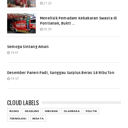
21.23
Menelisik Pemadam Kebakaran Swasta di
Pontianak, Bukti ...
20.35
Semoga Sintang Aman
19.01
Desember Panen Padi, Sanggau Surplus Beras 18 Ribu Ton
19.57
CLOUD LABELS
BISNIS
HEADLINE
HIBURAN
OLAHRAGA
POLITIK
TEKNOLOGI
WISATA