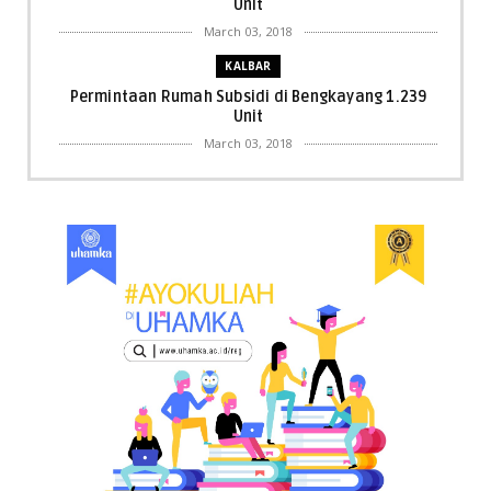
Unit
March 03, 2018
KALBAR
Permintaan Rumah Subsidi di Bengkayang 1.239
Unit
March 03, 2018
KALBAR
Menpora Cicipi Kopi, Bakmi 68, hingga Kunjungi SCC
di Singka...
March 02, 2018
KALBAR
Orangutan Masuk ke Asrama Mahasiswi STAI Al-
Haudl Ketapang ....
March 02, 2018
KALBAR
Menelisik Pemadam Kebakaran Swasta di
Pontianak, Bukti ...
March 02, 2018