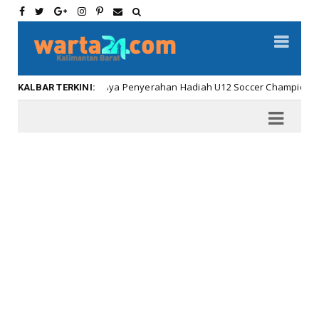
Meriahnya Penyerahan Hadiah U12 Soccer Championship ...
albar
KALBAR TERKINI: