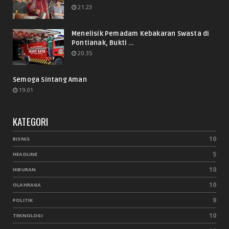
21.23
Menelisik Pemadam Kebakaran Swasta di
Pontianak, Bukti ...
20.35
Semoga Sintang Aman
19.01
KATEGORI
10
BISNIS
5
HEADLINE
10
HIBURAN
10
OLAHRAGA
9
POLITIK
10
TEKNOLOGI