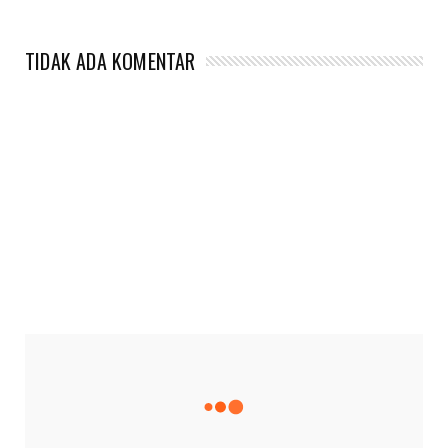
TIDAK ADA KOMENTAR
CONNECT WITH US
2340
Fans
3290
Followers