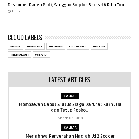
Desember Panen Padi, Sanggau Surplus Beras 18 Ribu Ton
19.57
CLOUD LABELS
BISNIS
HEADLINE
HIBURAN
OLAHRAGA
POLITIK
TEKNOLOGI
WISATA
LATEST ARTICLES
KALBAR
Mempawah Cabut Status Siaga Darurat Karhutla
dan Tutup Posko...
March 03, 2018
KALBAR
Meriahnya Penyerahan Hadiah U12 Soccer