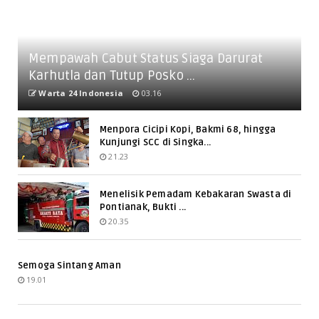
Mempawah Cabut Status Siaga Darurat
Karhutla dan Tutup Posko ...
Warta 24 Indonesia
03.16
Menpora Cicipi Kopi, Bakmi 68, hingga
Kunjungi SCC di Singka...
21.23
Menelisik Pemadam Kebakaran Swasta di
Pontianak, Bukti ...
20.35
Semoga Sintang Aman
19.01