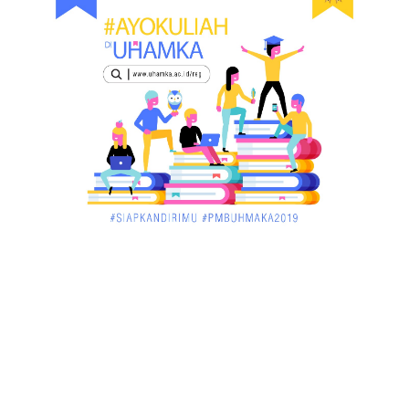
KALBAR
Orangutan Masuk ke Asrama Mahasiswi STAI Al-
Haudl Ketapang ....
March 02, 2018
KALBAR
Menelisik Pemadam Kebakaran Swasta di
Pontianak, Bukti ...
March 02, 2018
KALBAR
Jelang Atraksi Mendebarkan 1.038 Tatung Saat
Cap Go Meh di ....
March 02, 2018
KALBAR
Pulang Kampung, Testimoni Warga Kalimantan
Barat Soal PLBN ....
January 06, 2018
BISNIS