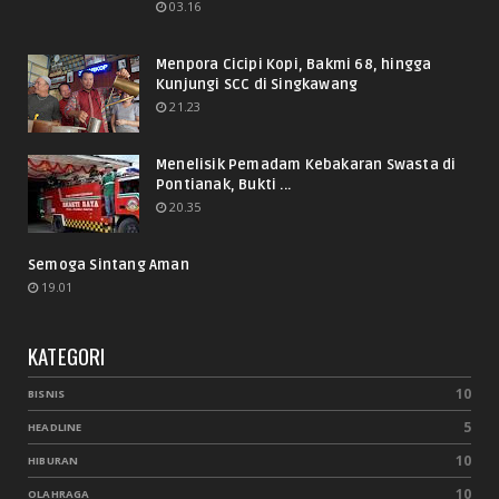
03.16
Menpora Cicipi Kopi, Bakmi 68, hingga
Kunjungi SCC di Singkawang
21.23
Menelisik Pemadam Kebakaran Swasta di
Pontianak, Bukti ...
20.35
Semoga Sintang Aman
19.01
KATEGORI
10
BISNIS
5
HEADLINE
10
HIBURAN
10
OLAHRAGA