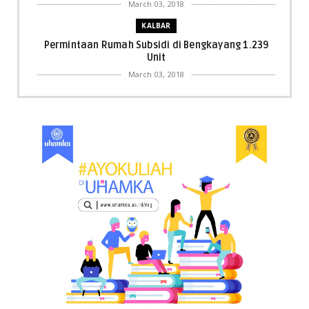
March 03, 2018
KALBAR
Permintaan Rumah Subsidi di Bengkayang 1.239
Unit
March 03, 2018
KALBAR
Menpora Cicipi Kopi, Bakmi 68, hingga Kunjungi SCC
di Singka...
March 02, 2018
KALBAR
Orangutan Masuk ke Asrama Mahasiswi STAI Al-
Haudl Ketapang ....
March 02, 2018
KALBAR
Menelisik Pemadam Kebakaran Swasta di
Pontianak, Bukti ...
March 02, 2018
KALBAR