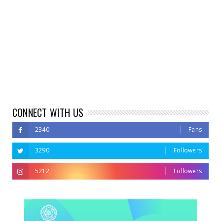
CONNECT WITH US
2340
Fans
3290
Followers
5212
Followers