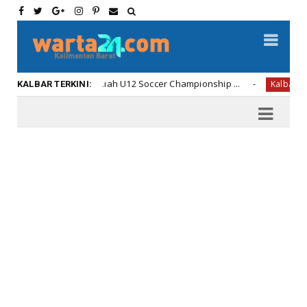
Penyerahan Hadiah U12 Soccer Championship ...
Di Ame
Kalbar
KALBAR TERKINI: