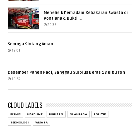
Menelisik Pemadam Kebakaran Swasta di
Pontianak, Bukti ...
20.35
Semoga Sintang Aman
19.01
Desember Panen Padi, Sanggau Surplus Beras 18 Ribu Ton
19.57
CLOUD LABELS
BISNIS
HEADLINE
HIBURAN
OLAHRAGA
POLITIK
TEKNOLOGI
WISATA