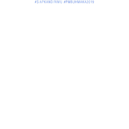
Jelang Atraksi Mendebarkan 1.038 Tatung Saat
Cap Go Meh di ....
March 02, 2018
KALBAR
Pulang Kampung, Testimoni Warga Kalimantan
Barat Soal PLBN ....
January 06, 2018
BISNIS
Ronny: Disdukcapil Kayong Utara Temukan
Beberapa Suket Palsu
January 06, 2018
BISNIS
Realisasi Lifting Migas Nasional Tak Penuhi Target
January 06, 2018
BISNIS
Sosialisasi Tentang HIV dan Aids di Warkop Pos
Kopi