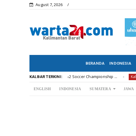
August 7, 2026
BERANDA
INDONESIA
a Penyerahan Hadiah U12 Soccer Championship ...
Di A
Kalbar
KALBAR TERKINI:
ENGLISH
INDONESIA
SUMATERA
JAWA