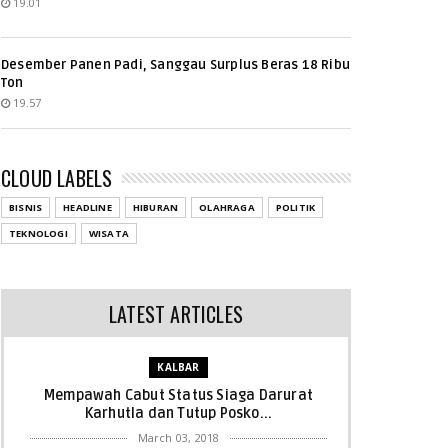
19.01
Desember Panen Padi, Sanggau Surplus Beras 18 Ribu
Ton
19.57
CLOUD LABELS
BISNIS
HEADLINE
HIBURAN
OLAHRAGA
POLITIK
TEKNOLOGI
WISATA
LATEST ARTICLES
KALBAR
Mempawah Cabut Status Siaga Darurat
Karhutla dan Tutup Posko...
March 03, 2018