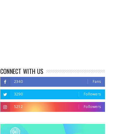
CONNECT WITH US
2340
Fans
3290
Followers
5212
Followers