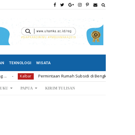
AN
TEKNOLOGI
WISATA
Permintaan Rumah Subsidi di Bengkayang 1.239 Unit
Kalbar
Kal
UKU
PAPUA
KIRIM TULISAN