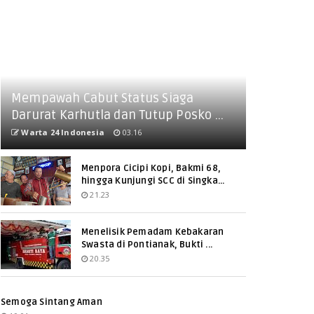
Mempawah Cabut Status Siaga
Darurat Karhutla dan Tutup Posko ...
Warta 24 Indonesia
03.16
Menpora Cicipi Kopi, Bakmi 68,
hingga Kunjungi SCC di Singka...
21.23
Menelisik Pemadam Kebakaran
Swasta di Pontianak, Bukti ...
20.35
Semoga Sintang Aman