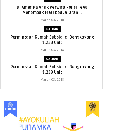
Di Amerika Anak Perwira Polisi Tega
Menembak Mati Kedua Oran...
March 03, 2018
KALBAR
Permintaan Rumah Subsidi di Bengkayang
1.239 Unit
March 03, 2018
KALBAR
Permintaan Rumah Subsidi di Bengkayang
1.239 Unit
March 03, 2018
KALBAR
Menpora Cicipi Kopi, Bakmi 68, hingga
Kunjungi SCC di Singka...
March 02, 2018
KALBAR
Orangutan Masuk ke Asrama Mahasiswi