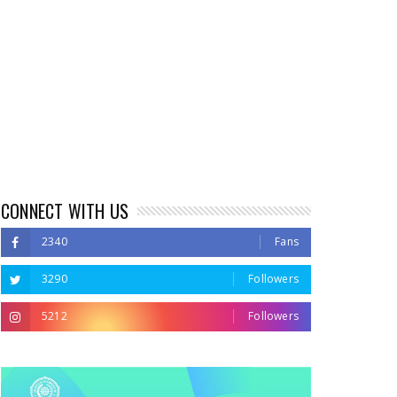
CONNECT WITH US
2340
Fans
3290
Followers
5212
Followers