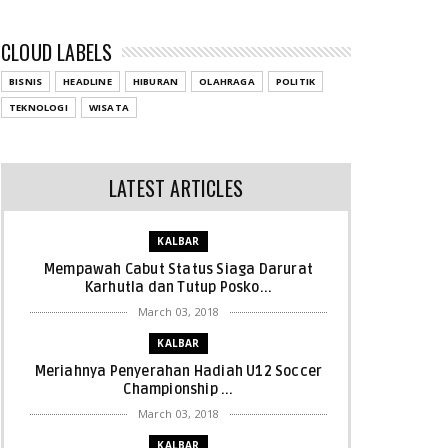
CLOUD LABELS
BISNIS
HEADLINE
HIBURAN
OLAHRAGA
POLITIK
TEKNOLOGI
WISATA
LATEST ARTICLES
KALBAR
Mempawah Cabut Status Siaga Darurat
Karhutla dan Tutup Posko...
March 03, 2018
KALBAR
Meriahnya Penyerahan Hadiah U12 Soccer
Championship ...
March 03, 2018
KALBAR