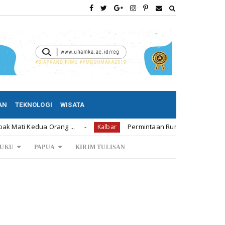
AN
TEKNOLOGI
WISATA
Permintaan Rumah Subsidi di Bengkayang 1.239 Unit
Kalbar
UKU
PAPUA
KIRIM TULISAN