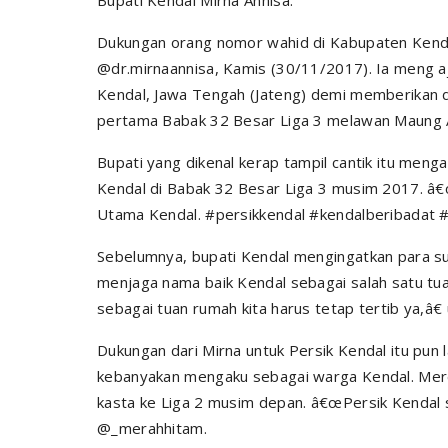
Bupati Kendal Mirna Annisa.
Dukungan orang nomor wahid di Kabupaten Kenda
@dr.mirnaannisa, Kamis (30/11/2017). Ia meng a
Kendal, Jawa Tengah (Jateng) demi memberikan d
pertama Babak 32 Besar Liga 3 melawan Maung 
Bupati yang dikenal kerap tampil cantik itu men
Kendal di Babak 32 Besar Liga 3 musim 2017. â€
Utama Kendal. #persikkendal #kendalberibadat #k
Sebelumnya, bupati Kendal mengingatkan para su
menjaga nama baik Kendal sebagai salah satu t
sebagai tuan rumah kita harus tetap tertib ya,â€
Dukungan dari Mirna untuk Persik Kendal itu pun 
kebanyakan mengaku sebagai warga Kendal. Merek
kasta ke Liga 2 musim depan. â€œPersik Kendal s
@_merahhitam.