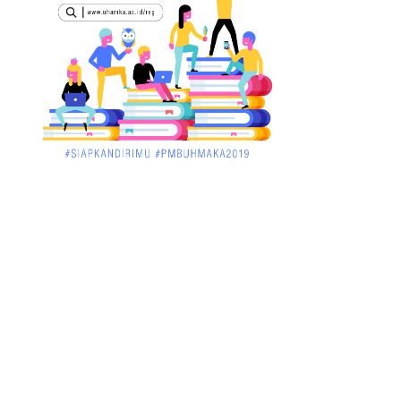
STAI Al-Haudl Ketapang ....
March 02, 2018
KALBAR
Menelisik Pemadam Kebakaran Swasta di
Pontianak, Bukti ...
March 02, 2018
KALBAR
Jelang Atraksi Mendebarkan 1.038 Tatung
Saat Cap Go Meh di ....
March 02, 2018
KALBAR
Pulang Kampung, Testimoni Warga
Kalimantan Barat Soal PLBN ....
January 06, 2018
BISNIS
Ronny: Disdukcapil Kayong Utara Temukan
Beberapa Suket Palsu
January 06, 2018