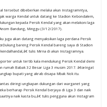
l tersebut dibeberkan melalui akun Instagramntya,
jak warga Kendal untuk datang ke Stadion Kebondalem,
ukungan kepada Persik Kendal yang akan melakoni laga
Anom Bandung, Minggu (3/12/2017).
gaku juga akan datang menyaksikan laga perdana Persik
œDukung bareng Persik Kendal bareng saya di Stadion
endalhandal,â€ tulis Mirna di akun Instagramnya.
porter untuk tertib kala mendukung Persik Kendal demi
uan rumah Babak 32 Besar Liga 3 musim 2017. â€œIngat
 ungkap bupati yang akrab disapa Mbak Nok itu.
lantas diiringi ungkapan dukungan dari warganet yang
a berharap Persik Kendal berjaya di Liga 3 dan naik
aatnya naik kasta bu,â€ tulis pengguna akun Instagram