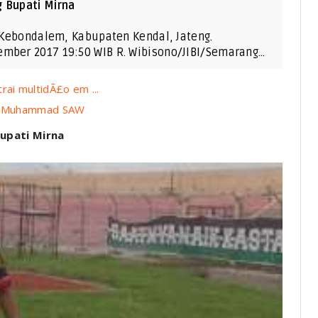
g Bupati Mirna
n Kebondalem, Kabupaten Kendal, Jateng.
ember 2017 19:50 WIB R. Wibisono/JIBI/Semarang…
rai multidÃ£o em ...
abi Muhammad SAW
Bupati Mirna