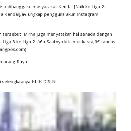
iso dibanggake masyarakat Kendal [Naik ke Liga 2.
ga Kendal],â€ ungkap pengguna akun Instagram
m tersebut, Mirna juga menyatakan hal senada dengan
i Liga 3 ke Liga 2. â€œSaatnya kita naik kasta,â€ tandas
arangpos.com)
Semarang Raya
 selengkapnya KLIK DISINI