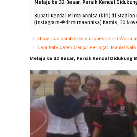
Melaju ke 32 Besar, Persik Kendal Didukun
Bupati Kendal Mirna Annisa (kiri) di Stadio
(Instagram-@dr.mirnaannisa) Kamis, 30 Nov
Show com sambistas e orquestra sinfÃ´nica at
Cara Kabupaten Cianjur Peringati Maulid N
Melaju ke 32 Besar, Persik Kendal Didukung 