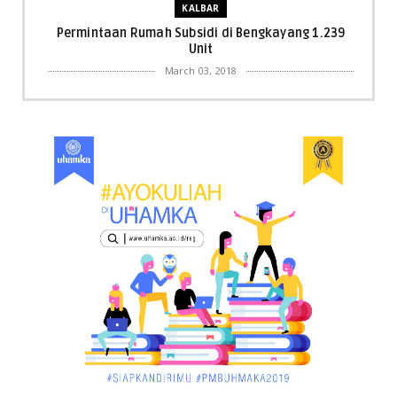
KALBAR
Permintaan Rumah Subsidi di Bengkayang 1.239
Unit
March 03, 2018
KALBAR
Menpora Cicipi Kopi, Bakmi 68, hingga Kunjungi SCC
di Singka...
March 02, 2018
KALBAR
Orangutan Masuk ke Asrama Mahasiswi STAI Al-
Haudl Ketapang ....
March 02, 2018
KALBAR
Menelisik Pemadam Kebakaran Swasta di
Pontianak, Bukti ...
March 02, 2018
KALBAR
Jelang Atraksi Mendebarkan 1.038 Tatung Saat