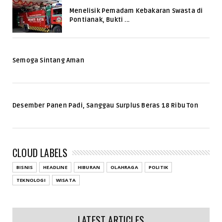
Menelisik Pemadam Kebakaran Swasta di
Pontianak, Bukti ...
Semoga Sintang Aman
Desember Panen Padi, Sanggau Surplus Beras 18 Ribu Ton
CLOUD LABELS
BISNIS
HEADLINE
HIBURAN
OLAHRAGA
POLITIK
TEKNOLOGI
WISATA
LATEST ARTICLES