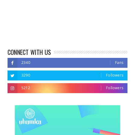
CONNECT WITH US
2340
Fans
3290
Followers
5212
Followers