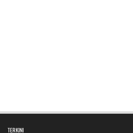
Muhammad SAW
January 06, 2018
TERKINI