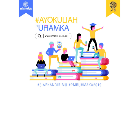
di Singka...
March 02, 2018
KALBAR
Orangutan Masuk ke Asrama Mahasiswi STAI Al-
Haudl Ketapang ....
March 02, 2018
KALBAR
Menelisik Pemadam Kebakaran Swasta di
Pontianak, Bukti ...
March 02, 2018
KALBAR
Jelang Atraksi Mendebarkan 1.038 Tatung Saat
Cap Go Meh di ....
March 02, 2018
KALBAR
Pulang Kampung, Testimoni Warga Kalimantan
Barat Soal PLBN ....
January 06, 2018