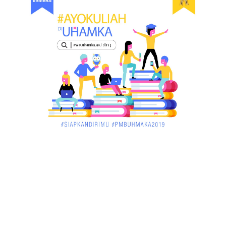
March 02, 2018
KALBAR
Orangutan Masuk ke Asrama Mahasiswi STAI Al-
Haudl Ketapang ....
March 02, 2018
KALBAR
Menelisik Pemadam Kebakaran Swasta di
Pontianak, Bukti ...
March 02, 2018
KALBAR
Jelang Atraksi Mendebarkan 1.038 Tatung Saat
Cap Go Meh di ....
March 02, 2018
KALBAR
Pulang Kampung, Testimoni Warga Kalimantan
Barat Soal PLBN ....
January 06, 2018
BISNIS