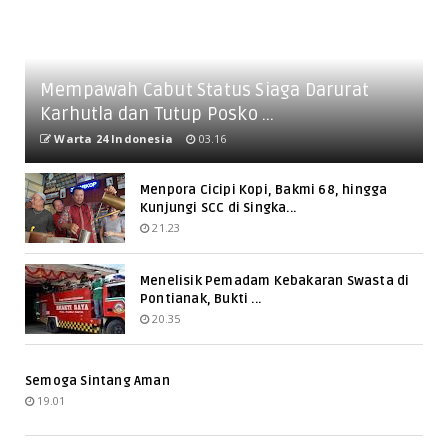
Mempawah Cabut Status Siaga Darurat
Karhutla dan Tutup Posko ...
Warta 24 Indonesia
03.16
Menpora Cicipi Kopi, Bakmi 68, hingga
Kunjungi SCC di Singka...
21.23
Menelisik Pemadam Kebakaran Swasta di
Pontianak, Bukti ...
20.35
Semoga Sintang Aman
19.01