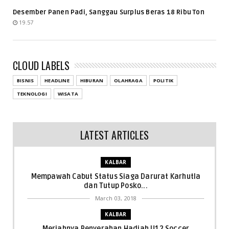
Desember Panen Padi, Sanggau Surplus Beras 18 Ribu Ton
19.57
CLOUD LABELS
BISNIS
HEADLINE
HIBURAN
OLAHRAGA
POLITIK
TEKNOLOGI
WISATA
LATEST ARTICLES
KALBAR
Mempawah Cabut Status Siaga Darurat Karhutla
dan Tutup Posko...
March 03, 2018
KALBAR
Meriahnya Penyerahan Hadiah U12 Soccer