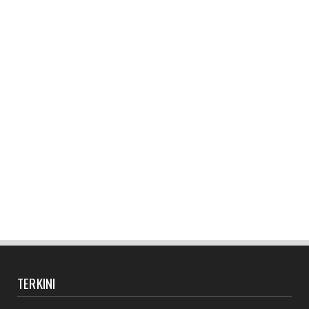
January 06, 2018
TERKINI