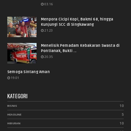
03.16
Menpora Cicipi Kopi, Bakmi 68, hingga
Kunjungi SCC di Singkawang
21.23
Menelisik Pemadam Kebakaran Swasta di
Pontianak, Bukti ...
20.35
Semoga Sintang Aman
19.01
KATEGORI
10
BISNIS
5
HEADLINE
10
HIBURAN