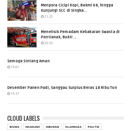
Menpora Cicipi Kopi, Bakmi 68, hingga
Kunjungi SCC di Singka...
21.23
Menelisik Pemadam Kebakaran Swasta di
Pontianak, Bukti ...
20.35
Semoga Sintang Aman
19.01
Desember Panen Padi, Sanggau Surplus Beras 18 Ribu Ton
19.57
CLOUD LABELS
BISNIS
HEADLINE
HIBURAN
OLAHRAGA
POLITIK