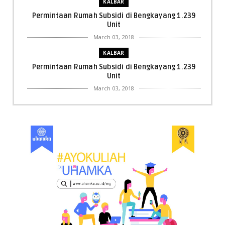
KALBAR
Permintaan Rumah Subsidi di Bengkayang 1.239
Unit
March 03, 2018
KALBAR
Permintaan Rumah Subsidi di Bengkayang 1.239
Unit
March 03, 2018
KALBAR
Menpora Cicipi Kopi, Bakmi 68, hingga Kunjungi SCC
di Singka...
March 02, 2018
KALBAR
Orangutan Masuk ke Asrama Mahasiswi STAI Al-
Haudl Ketapang ....
March 02, 2018
KALBAR
Menelisik Pemadam Kebakaran Swasta di