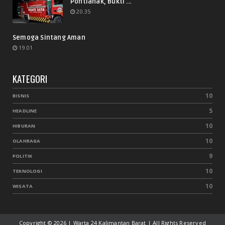
Pontianak, Bukti ...
20.35
Semoga Sintang Aman
19.01
KATEGORI
10
BISNIS
5
HEADLINE
10
HIBURAN
10
OLAHRAGA
9
POLITIK
10
TEKNOLOGI
10
WISATA
Copyright ©
2026 | Warta 24 Kalimantan Barat | All Rights Reserved