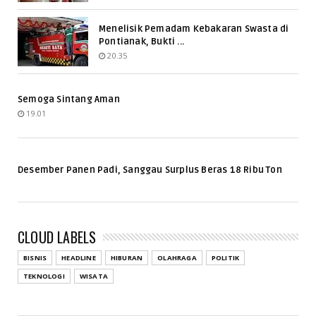
Menelisik Pemadam Kebakaran Swasta di
Pontianak, Bukti ...
20.35
Semoga Sintang Aman
19.01
Desember Panen Padi, Sanggau Surplus Beras 18 Ribu Ton
CLOUD LABELS
BISNIS
HEADLINE
HIBURAN
OLAHRAGA
POLITIK
TEKNOLOGI
WISATA