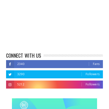
CONNECT WITH US
2340
Fans
3290
Followers
5212
Followers