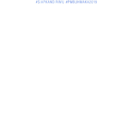
Jelang Atraksi Mendebarkan 1.038 Tatung Saat
Cap Go Meh di ....
March 02, 2018
KALBAR
Pulang Kampung, Testimoni Warga Kalimantan
Barat Soal PLBN ....
January 06, 2018
BISNIS
Ronny: Disdukcapil Kayong Utara Temukan
Beberapa Suket Palsu
January 06, 2018
BISNIS
Realisasi Lifting Migas Nasional Tak Penuhi Target
January 06, 2018
BISNIS
Sosialisasi Tentang HIV dan Aids di Warkop Pos
Kopi