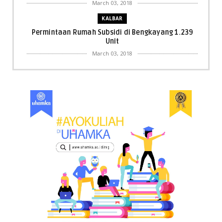
March 03, 2018
KALBAR
Permintaan Rumah Subsidi di Bengkayang 1.239
Unit
March 03, 2018
KALBAR
Menpora Cicipi Kopi, Bakmi 68, hingga Kunjungi SCC
di Singka...
March 02, 2018
KALBAR
Orangutan Masuk ke Asrama Mahasiswi STAI Al-
Haudl Ketapang ....
March 02, 2018
KALBAR
Menelisik Pemadam Kebakaran Swasta di
Pontianak, Bukti ...
March 02, 2018
KALBAR