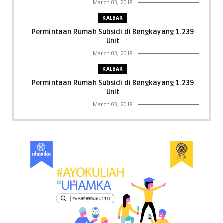
March 03, 2018
KALBAR
Permintaan Rumah Subsidi di Bengkayang 1.239
Unit
March 03, 2018
KALBAR
Permintaan Rumah Subsidi di Bengkayang 1.239
Unit
March 03, 2018
KALBAR
Menpora Cicipi Kopi, Bakmi 68, hingga Kunjungi SCC
di Singka...
March 02, 2018
KALBAR
Orangutan Masuk ke Asrama Mahasiswi STAI Al-
Haudl Ketapang ....
March 02, 2018
KALBAR