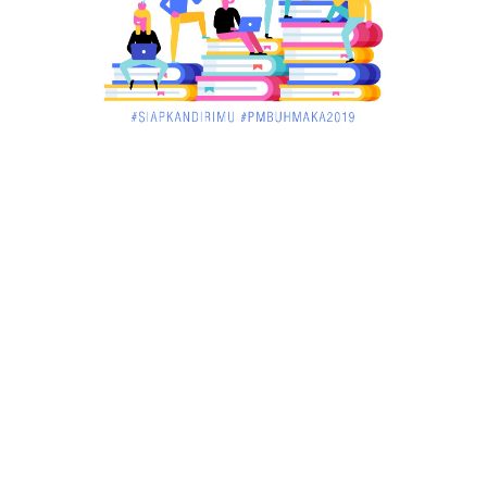
Menelisik Pemadam Kebakaran Swasta di
Pontianak, Bukti ...
March 02, 2018
KALBAR
Jelang Atraksi Mendebarkan 1.038 Tatung Saat
Cap Go Meh di ....
March 02, 2018
KALBAR
Pulang Kampung, Testimoni Warga Kalimantan
Barat Soal PLBN ....
January 06, 2018
BISNIS
Ronny: Disdukcapil Kayong Utara Temukan
Beberapa Suket Palsu
January 06, 2018
BISNIS
Realisasi Lifting Migas Nasional Tak Penuhi Target