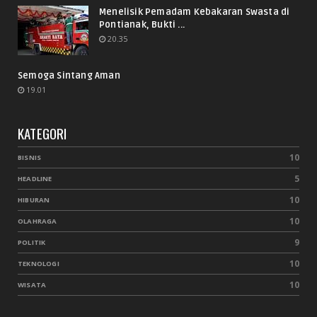
Menelisik Pemadam Kebakaran Swasta di
Pontianak, Bukti ...
20.35
Semoga Sintang Aman
19.01
KATEGORI
10
BISNIS
5
HEADLINE
10
HIBURAN
10
OLAHRAGA
9
POLITIK
10
TEKNOLOGI
10
WISATA