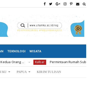
AN
TEKNOLOGI
WISATA
g ...
Permintaan Rumah Subsidi di Bengkayang 1.239 Un
Kalbar
UKU
PAPUA
KIRIM TULISAN