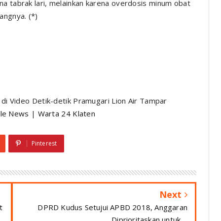
na tabrak lari, melainkan karena overdosis minum obat
angnya. (*)
i di Video Detik-detik Pramugari Lion Air Tampar
le News
|
Warta 24 Klaten
Pinterest
Next
t
DPRD Kudus Setujui APBD 2018, Anggaran
Diprioritaskan untuk ...