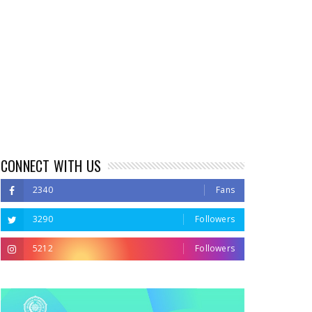
CONNECT WITH US
2340
Fans
3290
Followers
5212
Followers