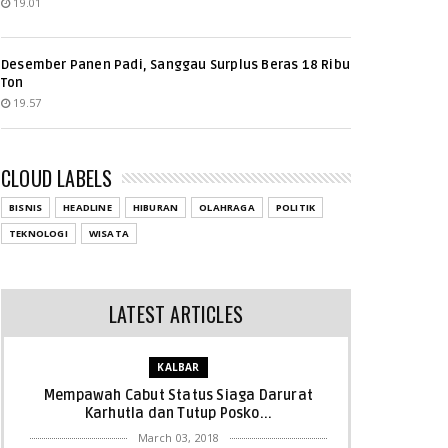
19.01
Desember Panen Padi, Sanggau Surplus Beras 18 Ribu
Ton
19.57
CLOUD LABELS
BISNIS
HEADLINE
HIBURAN
OLAHRAGA
POLITIK
TEKNOLOGI
WISATA
LATEST ARTICLES
KALBAR
Mempawah Cabut Status Siaga Darurat
Karhutla dan Tutup Posko...
March 03, 2018