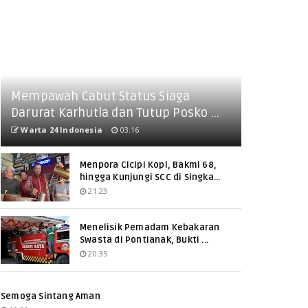
Mempawah Cabut Status Siaga
Darurat Karhutla dan Tutup Posko ...
Warta 24 Indonesia
03.16
Menpora Cicipi Kopi, Bakmi 68,
hingga Kunjungi SCC di Singka...
21.23
Menelisik Pemadam Kebakaran
Swasta di Pontianak, Bukti ...
20.35
Semoga Sintang Aman