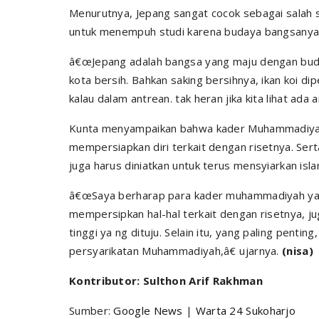
Menurutnya, Jepang sangat cocok sebagai salah
untuk menempuh studi karena budaya bangsanya
â€œJepang adalah bangsa yang maju dengan budaya 
kota bersih. Bahkan saking bersihnya, ikan koi di
kalau dalam antrean. tak heran jika kita lihat ada 
Kunta menyampaikan bahwa kader Muhammadiyah 
mempersiapkan diri terkait dengan risetnya. Se
juga harus diniatkan untuk terus mensyiarkan isl
â€œSaya berharap para kader muhammadiyah yang
mempersipkan hal-hal terkait dengan risetnya, 
tinggi ya ng dituju. Selain itu, yang paling pentin
persyarikatan Muhammadiyah,â€ ujarnya.
(nisa)
Kontributor: Sulthon Arif Rakhman
Sumber:
Google News
|
Warta 24 Sukoharjo