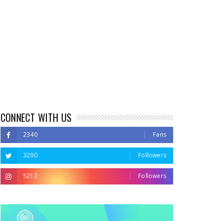
CONNECT WITH US
2340
Fans
3290
Followers
5212
Followers