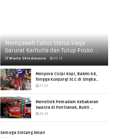
Mempawah Cabut Status Siaga
Darurat Karhutla dan Tutup Posko ...
Warta 24 Indonesia
03.16
Menpora Cicipi Kopi, Bakmi 68,
hingga Kunjungi SCC di Singka...
21.23
Menelisik Pemadam Kebakaran
Swasta di Pontianak, Bukti ...
20.35
Semoga Sintang Aman