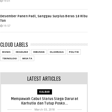
19.01
Desember Panen Padi, Sanggau Surplus Beras 18 Ribu
Ton
19.57
CLOUD LABELS
BISNIS
HEADLINE
HIBURAN
OLAHRAGA
POLITIK
TEKNOLOGI
WISATA
LATEST ARTICLES
KALBAR
Mempawah Cabut Status Siaga Darurat
Karhutla dan Tutup Posko...
March 03, 2018