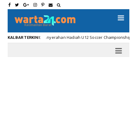
Meriahnya Penyerahan Hadiah U12 Soccer Championship ...
Kal
KALBAR TERKINI: