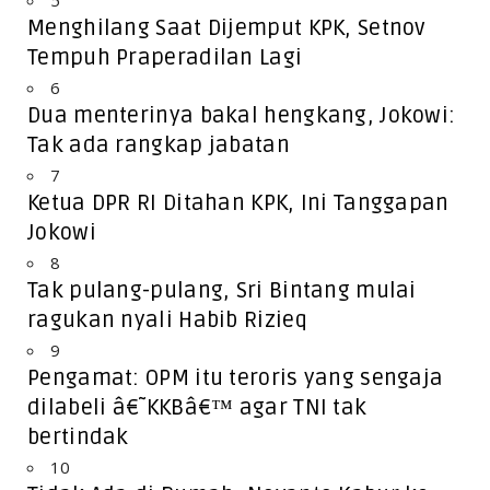
Menghilang Saat Dijemput KPK, Setnov
Tempuh Praperadilan Lagi
6
Dua menterinya bakal hengkang, Jokowi:
Tak ada rangkap jabatan
7
Ketua DPR RI Ditahan KPK, Ini Tanggapan
Jokowi
8
Tak pulang-pulang, Sri Bintang mulai
ragukan nyali Habib Rizieq
9
Pengamat: OPM itu teroris yang sengaja
dilabeli â€˜KKBâ€™ agar TNI tak
bertindak
10