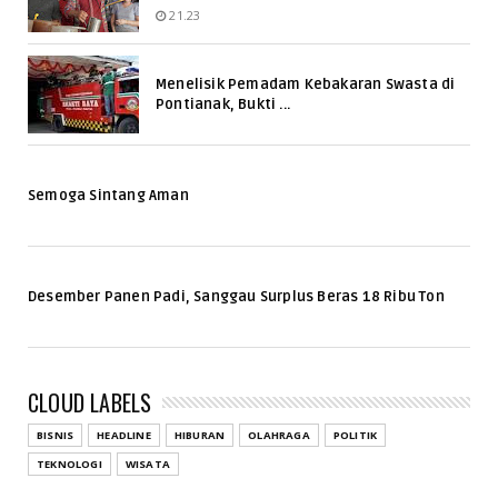
21.23
Menelisik Pemadam Kebakaran Swasta di
Pontianak, Bukti ...
Semoga Sintang Aman
Desember Panen Padi, Sanggau Surplus Beras 18 Ribu Ton
CLOUD LABELS
BISNIS
HEADLINE
HIBURAN
OLAHRAGA
POLITIK
TEKNOLOGI
WISATA