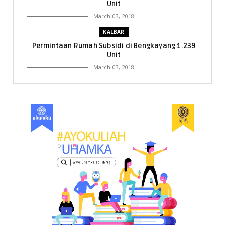
Unit
March 03, 2018
KALBAR
Permintaan Rumah Subsidi di Bengkayang 1.239
Unit
March 03, 2018
KALBAR
Menpora Cicipi Kopi, Bakmi 68, hingga Kunjungi SCC
di Singka...
March 02, 2018
KALBAR
Orangutan Masuk ke Asrama Mahasiswi STAI Al-
Haudl Ketapang ....
March 02, 2018
KALBAR
Menelisik Pemadam Kebakaran Swasta di
Pontianak, Bukti ...
March 02, 2018