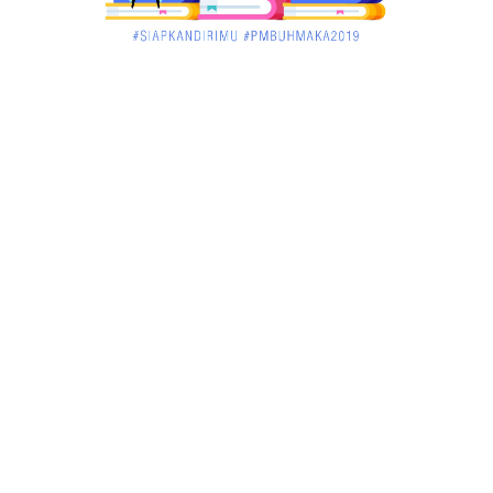
KALBAR
Jelang Atraksi Mendebarkan 1.038 Tatung Saat
Cap Go Meh di ....
March 02, 2018
KALBAR
Pulang Kampung, Testimoni Warga Kalimantan
Barat Soal PLBN ....
January 06, 2018
BISNIS
Ronny: Disdukcapil Kayong Utara Temukan
Beberapa Suket Palsu
January 06, 2018
BISNIS
Realisasi Lifting Migas Nasional Tak Penuhi Target
January 06, 2018
BISNIS
Sosialisasi Tentang HIV dan Aids di Warkop Pos