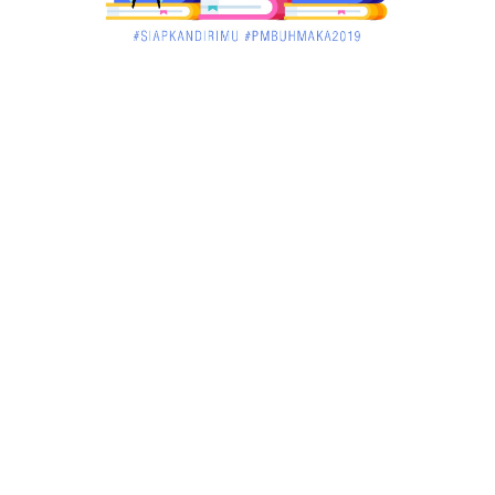
KALBAR
Jelang Atraksi Mendebarkan 1.038 Tatung Saat
Cap Go Meh di ....
March 02, 2018
KALBAR
Pulang Kampung, Testimoni Warga Kalimantan
Barat Soal PLBN ....
January 06, 2018
BISNIS
Ronny: Disdukcapil Kayong Utara Temukan
Beberapa Suket Palsu
January 06, 2018
BISNIS
Realisasi Lifting Migas Nasional Tak Penuhi Target
January 06, 2018
BISNIS
Sosialisasi Tentang HIV dan Aids di Warkop Pos