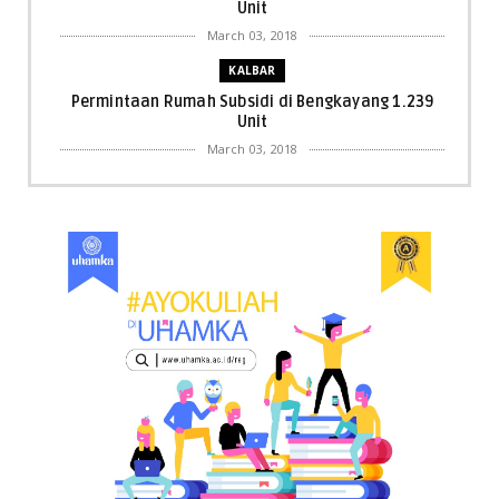
Unit
March 03, 2018
KALBAR
Permintaan Rumah Subsidi di Bengkayang 1.239
Unit
March 03, 2018
KALBAR
Menpora Cicipi Kopi, Bakmi 68, hingga Kunjungi SCC
di Singka...
March 02, 2018
KALBAR
Orangutan Masuk ke Asrama Mahasiswi STAI Al-
Haudl Ketapang ....
March 02, 2018
KALBAR
Menelisik Pemadam Kebakaran Swasta di
Pontianak, Bukti ...
March 02, 2018