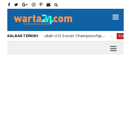
Penyerahan Hadiah U12 Soccer Championship ...
Di Am
Kalbar
KALBAR TERKINI: