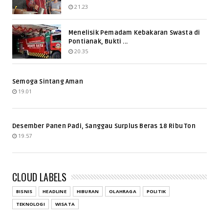
21.23
Menelisik Pemadam Kebakaran Swasta di
Pontianak, Bukti ...
20.35
Semoga Sintang Aman
19.01
Desember Panen Padi, Sanggau Surplus Beras 18 Ribu Ton
19.57
CLOUD LABELS
BISNIS
HEADLINE
HIBURAN
OLAHRAGA
POLITIK
TEKNOLOGI
WISATA