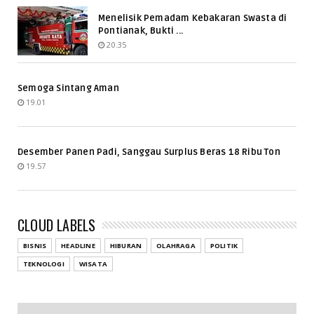
Menelisik Pemadam Kebakaran Swasta di
Pontianak, Bukti ...
20.35
Semoga Sintang Aman
19.01
Desember Panen Padi, Sanggau Surplus Beras 18 Ribu Ton
19.57
CLOUD LABELS
BISNIS
HEADLINE
HIBURAN
OLAHRAGA
POLITIK
TEKNOLOGI
WISATA