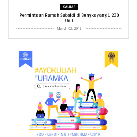
KALBAR
Permintaan Rumah Subsidi di Bengkayang 1.239
Unit
March 03, 2018
KALBAR
Menpora Cicipi Kopi, Bakmi 68, hingga Kunjungi SCC
di Singka...
March 02, 2018
KALBAR
Orangutan Masuk ke Asrama Mahasiswi STAI Al-
Haudl Ketapang ....
March 02, 2018
KALBAR
Menelisik Pemadam Kebakaran Swasta di
Pontianak, Bukti ...
March 02, 2018
KALBAR